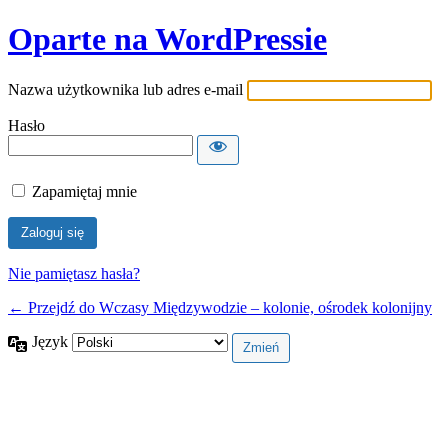
Oparte na WordPressie
Nazwa użytkownika lub adres e-mail
Hasło
Zapamiętaj mnie
Nie pamiętasz hasła?
← Przejdź do Wczasy Międzywodzie – kolonie, ośrodek kolonijny
Język