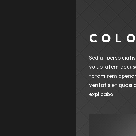
C O L O
Sed ut perspiciatis
voluptatem accus
totam rem aperiam
veritatis et quasi
explicabo.