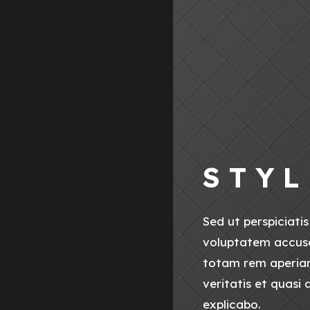
S T Y L
Sed ut perspiciatis
voluptatem accus
totam rem aperiam
veritatis et quasi
explicabo.